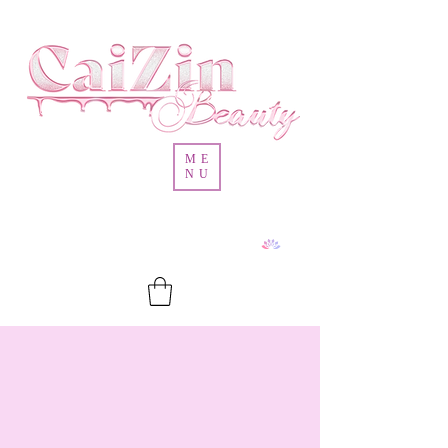
ME
NU