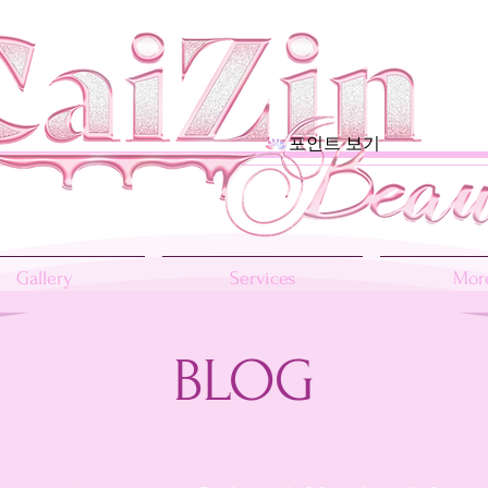
포인트 보기
Gallery
Services
More
BLOG