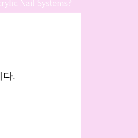
rylic Nail Systems?
다.