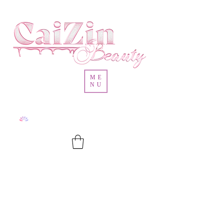
ME
NU