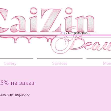
Смотреть баллы
Gallery
Services
More
15% на заказ
млении первого