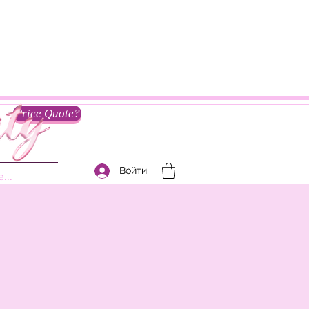
Price Quote?
Войти
...